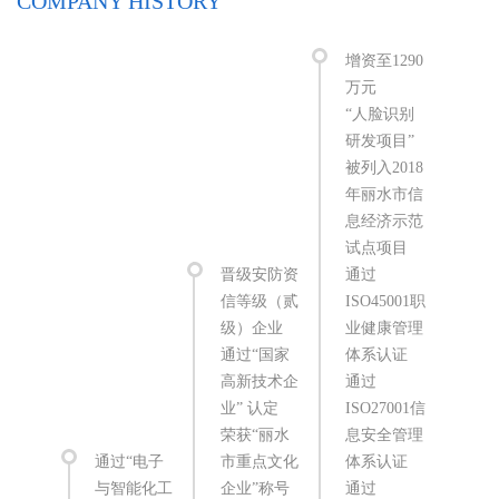
COMPANY HISTORY
增资至1290
万元
“人脸识别
研发项目”
被列入2018
年丽水市信
息经济示范
试点项目
晋级安防资
通过
信等级（贰
ISO45001职
级）企业
业健康管理
通过“国家
体系认证
高新技术企
通过
业” 认定
ISO27001信
荣获“丽水
息安全管理
公
通过“电子
市重点文化
体系认证
水
与智能化工
企业”称号
通过
息