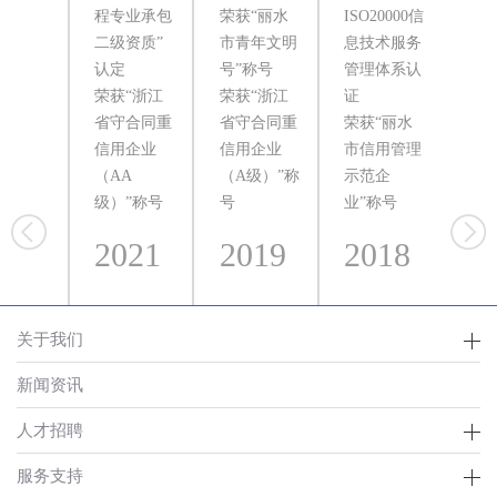
程专业承包
荣获“丽水
ISO20000信
人
二级资质”
市青年文明
息技术服务
品
认定
号”称号
管理体系认
院
荣获“浙江
荣获“浙江
证
通过
省守合同重
省守合同重
荣获“丽水
系
信用企业
信用企业
市信用管理
服
（AA
（A级）”称
示范企
（叁
级）”称号
号
业”称号
认
2021
2019
2018
2
关于我们
新闻资讯
人才招聘
服务支持